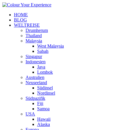
HOME
BLOG
WELTREISE
Drumherum
Thailand
Malaysia
West Malaysia
Sabah
Singapur
Indonesien
Java
Lombok
Australien
Neuseeland
Südinsel
Nordinsel
Südpazifik
Fiji
Samoa
USA
Hawaii
Alaska
Europa