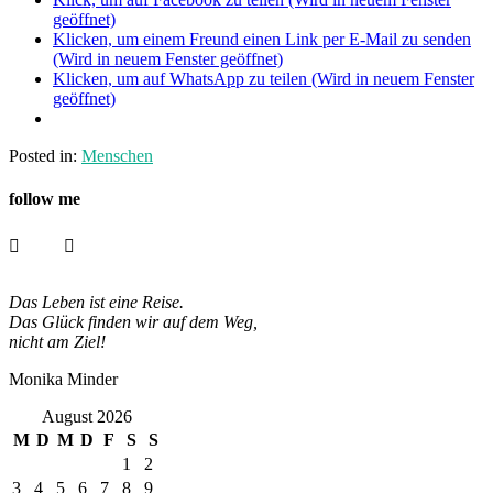
geöffnet)
Klicken, um einem Freund einen Link per E-Mail zu senden
(Wird in neuem Fenster geöffnet)
Klicken, um auf WhatsApp zu teilen (Wird in neuem Fenster
geöffnet)
Posted in:
Menschen
follow me
Das Leben ist eine Reise.
Das Glück finden wir auf dem Weg,
nicht am Ziel!
Monika Minder
August 2026
M
D
M
D
F
S
S
1
2
3
4
5
6
7
8
9