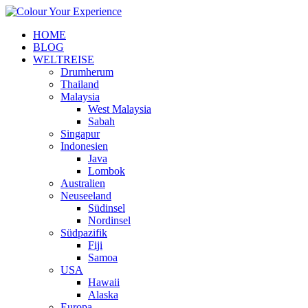
HOME
BLOG
WELTREISE
Drumherum
Thailand
Malaysia
West Malaysia
Sabah
Singapur
Indonesien
Java
Lombok
Australien
Neuseeland
Südinsel
Nordinsel
Südpazifik
Fiji
Samoa
USA
Hawaii
Alaska
Europa