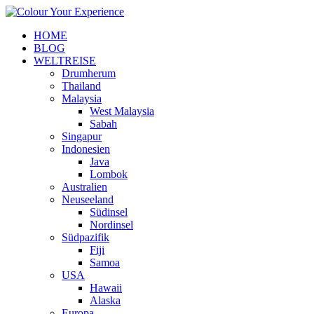
HOME
BLOG
WELTREISE
Drumherum
Thailand
Malaysia
West Malaysia
Sabah
Singapur
Indonesien
Java
Lombok
Australien
Neuseeland
Südinsel
Nordinsel
Südpazifik
Fiji
Samoa
USA
Hawaii
Alaska
Europa