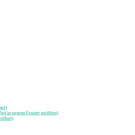
net)
rd in neuem Fenster geöffnet)
öffnet)