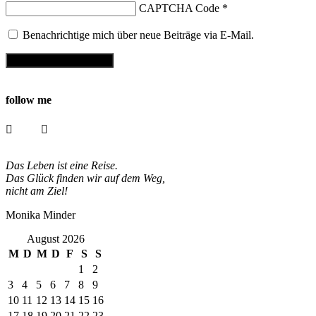
CAPTCHA Code
*
Benachrichtige mich über neue Beiträge via E-Mail.
follow me
Das Leben ist eine Reise.
Das Glück finden wir auf dem Weg,
nicht am Ziel!
Monika Minder
August 2026
M
D
M
D
F
S
S
1
2
3
4
5
6
7
8
9
10
11
12
13
14
15
16
17
18
19
20
21
22
23