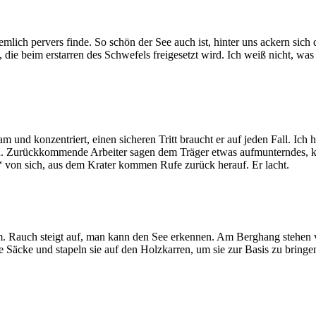
lich pervers finde. So schön der See auch ist, hinter uns ackern sich 
t, die beim erstarren des Schwefels freigesetzt wird. Ich weiß nicht, 
am und konzentriert, einen sicheren Tritt braucht er auf jeden Fall. I
hen. Zurückkommende Arbeiter sagen dem Träger etwas aufmunterndes, kl
ei“ von sich, aus dem Krater kommen Rufe zurück herauf. Er lacht.
. Rauch steigt auf, man kann den See erkennen. Am Berghang stehen v
e Säcke und stapeln sie auf den Holzkarren, um sie zur Basis zu bringe