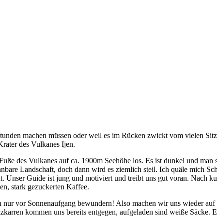
stunden machen müssen oder weil es im Rücken zwickt vom vielen Sitz
rater des Vulkanes Ijen.
uße des Vulkanes auf ca. 1900m Seehöhe los. Es ist dunkel und man si
are Landschaft, doch dann wird es ziemlich steil. Ich quäle mich Schri
 Unser Guide ist jung und motiviert und treibt uns gut voran. Nach kur
en, stark gezuckerten Kaffee.
an nur vor Sonnenaufgang bewundern! Also machen wir uns wieder auf de
karren kommen uns bereits entgegen, aufgeladen sind weiße Säcke. Ein