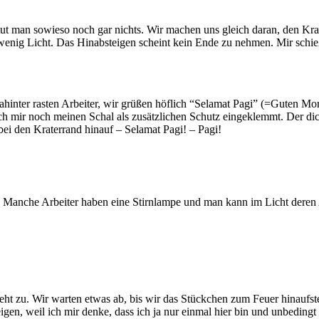
tut man sowieso noch gar nichts. Wir machen uns gleich daran, den Kra
u wenig Licht. Das Hinabsteigen scheint kein Ende zu nehmen. Mir sch
inter rasten Arbeiter, wir grüßen höflich “Selamat Pagi” (=Guten Morge
r noch meinen Schal als zusätzlichen Schutz eingeklemmt. Der dicht
bei den Kraterrand hinauf – Selamat Pagi! – Pagi!
. Manche Arbeiter haben eine Stirnlampe und man kann im Licht deren A
eht zu. Wir warten etwas ab, bis wir das Stückchen zum Feuer hinaufste
eigen, weil ich mir denke, dass ich ja nur einmal hier bin und unbedin