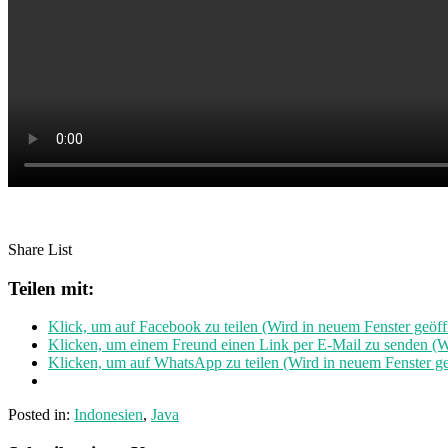
Share List
Teilen mit:
Klick, um auf Facebook zu teilen (Wird in neuem Fenster geöff
Klicken, um einem Freund einen Link per E-Mail zu senden (Wi
Klicken, um auf WhatsApp zu teilen (Wird in neuem Fenster ge
Posted in:
Indonesien
,
Java