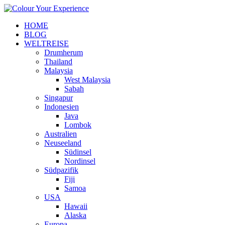
HOME
BLOG
WELTREISE
Drumherum
Thailand
Malaysia
West Malaysia
Sabah
Singapur
Indonesien
Java
Lombok
Australien
Neuseeland
Südinsel
Nordinsel
Südpazifik
Fiji
Samoa
USA
Hawaii
Alaska
Europa