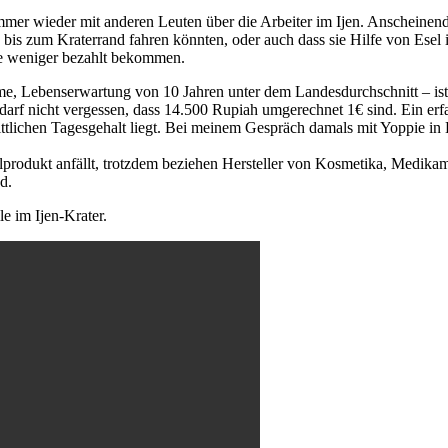
mer wieder mit anderen Leuten über die Arbeiter im Ijen. Anscheinend
bis zum Kraterrand fahren könnten, oder auch dass sie Hilfe von Ese
sie weniger bezahlt bekommen.
me, Lebenserwartung von 10 Jahren unter dem Landesdurchschnitt – ist
an darf nicht vergessen, dass 14.500 Rupiah umgerechnet 1€ sind. Ein er
tlichen Tagesgehalt liegt. Bei meinem Gespräch damals mit Yoppie in
lprodukt anfällt, trotzdem beziehen Hersteller von Kosmetika, Medikame
d.
le im Ijen-Krater.