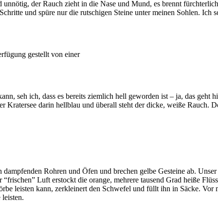
unnötig, der Rauch zieht in die Nase und Mund, es brennt fürchterlic
hritte und spüre nur die rutschigen Steine unter meinen Sohlen. Ich sc
fügung gestellt von einer
, seh ich, dass es bereits ziemlich hell geworden ist – ja, das geht hi
r Kratersee darin hellblau und überall steht der dicke, weiße Rauch. D
en dampfenden Rohren und Öfen und brechen gelbe Gesteine ab. Unser G
frischen” Luft erstockt die orange, mehrere tausend Grad heiße Flüss
örbe leisten kann, zerkleinert den Schwefel und füllt ihn in Säcke. Vo
leisten.