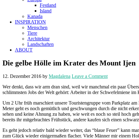
Festland
Island
Kanada
INSPIRATION
Menschen
Tiere
Architektur
Landschaften
ABOUT
Die gelbe Hölle im Krater des Mount Ijen
12. Dezember 2016
by
Magdalena
Leave a Comment
Wer denkt, dass wir arm dran sind, weil wir manchmal ein paar Über
schlimmsten Jobs der Welt gehört: Arbeiter in der Schwefelmiene im K
Um 2 Uhr früh marschiert unsere Touristengruppe vom Parkplatz am F
Meter geht es noch gemütlich und geschwungen durch die nicht erkennb
sehen und keine Ahnung zu haben, wie weit es noch so steil hoch geht.
bereits ihr mitgebrachtes Frühstück, andere kaufen sich einen schwarz
Es geht jedoch relativ bald wieder weiter, das “blaue Feuer” kann m
zum Glück wieder einigermaßen flacher. Viele Männer mir einem Holz