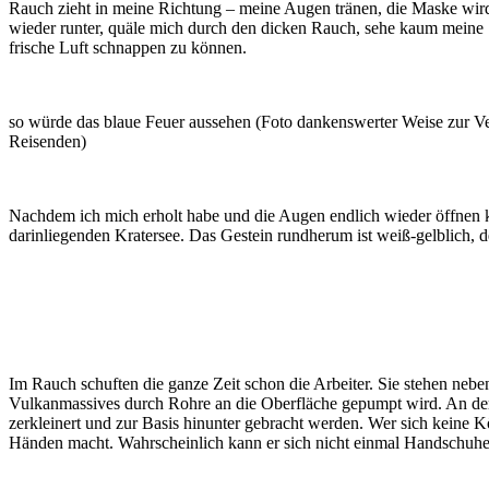
Rauch zieht in meine Richtung – meine Augen tränen, die Maske wird 
wieder runter, quäle mich durch den dicken Rauch, sehe kaum meine Sc
frische Luft schnappen zu können.
so würde das blaue Feuer aussehen (Foto dankenswerter Weise zur Ver
Reisenden)
Nachdem ich mich erholt habe und die Augen endlich wieder öffnen kann
darinliegenden Kratersee. Das Gestein rundherum ist weiß-gelblich, de
Im Rauch schuften die ganze Zeit schon die Arbeiter. Sie stehen neb
Vulkanmassives durch Rohre an die Oberfläche gepumpt wird. An der “
zerkleinert und zur Basis hinunter gebracht werden. Wer sich keine K
Händen macht. Wahrscheinlich kann er sich nicht einmal Handschuhe 