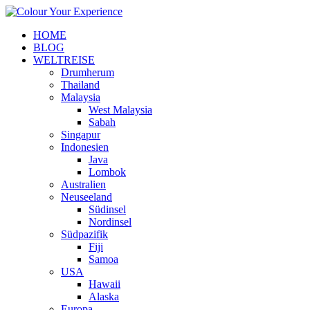
HOME
BLOG
WELTREISE
Drumherum
Thailand
Malaysia
West Malaysia
Sabah
Singapur
Indonesien
Java
Lombok
Australien
Neuseeland
Südinsel
Nordinsel
Südpazifik
Fiji
Samoa
USA
Hawaii
Alaska
Europa