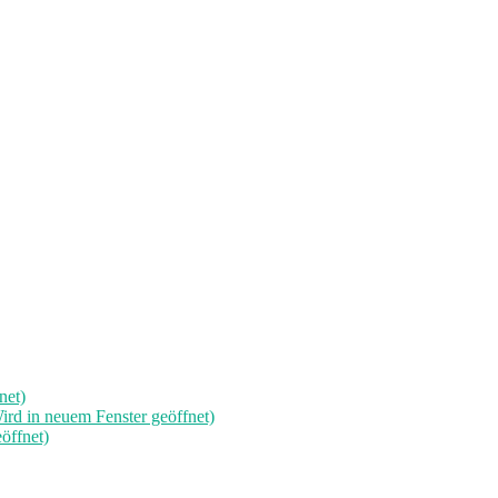
net)
rd in neuem Fenster geöffnet)
öffnet)