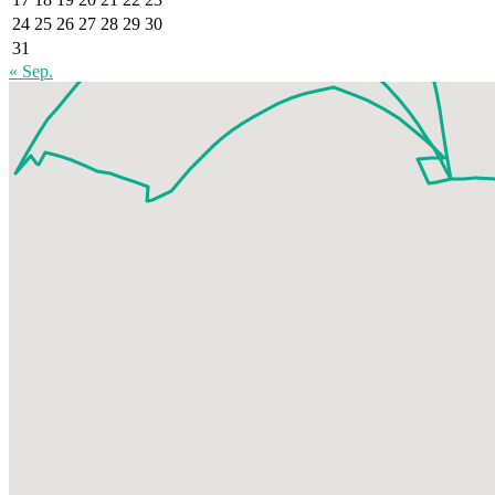
24
25
26
27
28
29
30
31
« Sep.