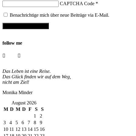
CAPTCHA Code
*
Benachrichtige mich über neue Beiträge via E-Mail.
follow me
Das Leben ist eine Reise.
Das Glück finden wir auf dem Weg,
nicht am Ziel!
Monika Minder
August 2026
M
D
M
D
F
S
S
1
2
3
4
5
6
7
8
9
10
11
12
13
14
15
16
17
18
19
20
21
22
23