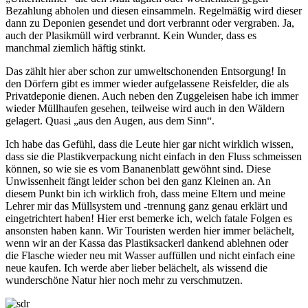
Bezahlung abholen und diesen einsammeln. Regelmäßig wird dieser
dann zu Deponien gesendet und dort verbrannt oder vergraben. Ja,
auch der Plasikmüll wird verbrannt. Kein Wunder, dass es
manchmal ziemlich häftig stinkt.
Das zählt hier aber schon zur umweltschonenden Entsorgung! In
den Dörfern gibt es immer wieder aufgelassene Reisfelder, die als
Privatdeponie dienen. Auch neben den Zuggeleisen habe ich immer
wieder Müllhaufen gesehen, teilweise wird auch in den Wäldern
gelagert. Quasi „aus den Augen, aus dem Sinn“.
Ich habe das Gefühl, dass die Leute hier gar nicht wirklich wissen,
dass sie die Plastikverpackung nicht einfach in den Fluss schmeissen
können, so wie sie es vom Bananenblatt gewöhnt sind. Diese
Unwissenheit fängt leider schon bei den ganz Kleinen an. An
diesem Punkt bin ich wirklich froh, dass meine Eltern und meine
Lehrer mir das Müllsystem und -trennung ganz genau erklärt und
eingetrichtert haben! Hier erst bemerke ich, welch fatale Folgen es
ansonsten haben kann. Wir Touristen werden hier immer belächelt,
wenn wir an der Kassa das Plastiksackerl dankend ablehnen oder
die Flasche wieder neu mit Wasser auffüllen und nicht einfach eine
neue kaufen. Ich werde aber lieber belächelt, als wissend die
wunderschöne Natur hier noch mehr zu verschmutzen.