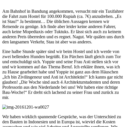
Am Bahnhof in Bandung angekommen, versucht mir ein Taxifahrer
die Fahrt zum Hostel für 100.000 Rupiah (ca. 7€) anzudrehen. „Es
ist Stau!“ Ja bestimmt… Die üblichen Aussagen kennen wir
Reisende zu genüge. Ich finde aber leider keine anderen Fahrer,
auch keine Mopedtaxis oder Tuktuks. Er lässt sich auch zu keinem
anderen Preis überreden und es regnet. Nagut. Wir quälen uns durch
den langsamen Verkehr, Stau ist aber was anderes.
Eine halbe Stunde später sind wir beim Hostel und ich werde von
zwei bellenden Hunden begrüßt. Ein Pärchen läuft gleich zum Tor
und entschuldigt sich. Yoppie und seine Frau Asti stellen sich vor
und wir kommen auf das Thema Beruf. Ich erkläre ihnen, was ich
zu Hause gearbeitet habe und Yoppie ist ganz aus dem Häuschen
„Ich bin Zivilingeneur und Asti ist Architektin!“ Ich kanns gar nicht
glauben! „Die Woche sind auch 4 Architekturstudenten und deren
Professorin aus den Niederlande bei uns! Wir haben eine richtige
Bau-Woche!“ Er dreht sich lachend zu seiner Frau und zurück zu
mir.
Wir haben wirklich spannende Gespräche, was der Unterschied zu
den Bauten in Indonesien und in Europa ist, wieviel die Kosten
ausmachen und wie viel Arbeiter und Angestellte verdienen. Wir