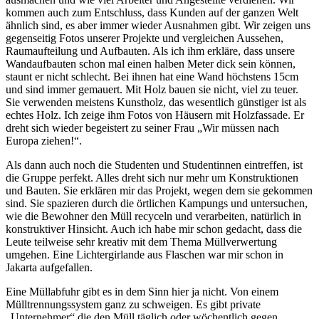
kommen auch zum Entschluss, dass Kunden auf der ganzen Welt
ähnlich sind, es aber immer wieder Ausnahmen gibt. Wir zeigen uns
gegenseitig Fotos unserer Projekte und vergleichen Aussehen,
Raumaufteilung und Aufbauten. Als ich ihm erkläre, dass unsere
Wandaufbauten schon mal einen halben Meter dick sein können,
staunt er nicht schlecht. Bei ihnen hat eine Wand höchstens 15cm
und sind immer gemauert. Mit Holz bauen sie nicht, viel zu teuer.
Sie verwenden meistens Kunstholz, das wesentlich günstiger ist als
echtes Holz. Ich zeige ihm Fotos von Häusern mit Holzfassade. Er
dreht sich wieder begeistert zu seiner Frau „Wir müssen nach
Europa ziehen!“.
Als dann auch noch die Studenten und Studentinnen eintreffen, ist
die Gruppe perfekt. Alles dreht sich nur mehr um Konstruktionen
und Bauten. Sie erklären mir das Projekt, wegen dem sie gekommen
sind. Sie spazieren durch die örtlichen Kampungs und untersuchen,
wie die Bewohner den Müll recyceln und verarbeiten, natürlich in
konstruktiver Hinsicht. Auch ich habe mir schon gedacht, dass die
Leute teilweise sehr kreativ mit dem Thema Müllverwertung
umgehen. Eine Lichtergirlande aus Flaschen war mir schon in
Jakarta aufgefallen.
Eine Müllabfuhr gibt es in dem Sinn hier ja nicht. Von einem
Mülltrennungssystem ganz zu schweigen. Es gibt private
„Unternehmer“ die den Müll täglich oder wöchentlich gegen