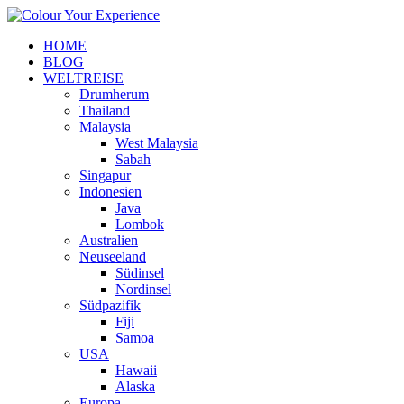
HOME
BLOG
WELTREISE
Drumherum
Thailand
Malaysia
West Malaysia
Sabah
Singapur
Indonesien
Java
Lombok
Australien
Neuseeland
Südinsel
Nordinsel
Südpazifik
Fiji
Samoa
USA
Hawaii
Alaska
Europa