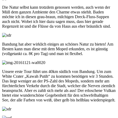
Die Natur selbst kann trotzdem genossen werden, auch wenn der
Müll dem ganzen Ambiente den Charme etwas stiehlt. Baden
möchte ich in diesen grau-braun, milchigen Dreck-Fluss-Suppen
auch nicht. Wobei ich hier dazu sagen muss, dass hier gerade
Regenzeit ist und die Flüsse da von Haus aus eher bräunlich sind.
Bandung hat aber wirklich einiges an schönes Natur zu bieten! Am
Besten kann man diese mit dem Moped erkunden, es ist günstig
(vollgetankt ca. 8€ pro Tag) und man ist flexibel.
Unsere erste Tour führt uns 40km südlich von Bandung. Um zum
White Crater „Kawah Putih“ zu kommen benötigen wir 3 Stunden.
Das liegt weniger an der PS-Zahl des Mopeds, sondern mehr am
fürchterlichen Verkehr durch die Stadt, welcher die Nerven ziemlich
beansprucht. Aber es zahlt sich mehr als aus! Der erloschene Vulkan
bietet eine wunderschöne Gegebenheit für den schwefelhaltigen
See, der alle Farben von weiß, über gelb bis hellblau wiederspiegelt.