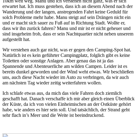
10km weit weg. Manu und ich verstehen nicht ganz, was er sich
erwartet hat. Ich muss gestehen, dass ich an diesem Abend nach der
Wanderung und der langen, anstregenden Fahrt keine Geduld für
solch Probleme mehr habe. Manu steigt auf sein Drängen nicht ein
und er macht sich sauer zu Fuß auf in Richtung Stadt. Wollte er,
dass wir ihn zurück fahren? Manu und mir ist er nicht geheuer und
sind insgeheim froh, dass er sein Nachtquartier nicht neben unserem
aufgestellt hat.
Wir verstehen auch gar nicht, was er gegen den Camping-Spot hat.
Natürlich ist es kein geführter Campingplatz, folglich gibt es keine
Toiletten oder sonstige Anlagen. Aber genau das ist ja das
Spannende und Abenteuerliche am wilden Campen. Leider ist es
bereits dunkel geworden und der Wind weht etwas. Wir beschließen
uns, auch diese Nacht wieder im Auto zu verbringen, da wir auch
am nächsten Tag wieder zeitig weiterfahren wollen.
Ich schlafe etwas aus, da mich das viele Fahren doch ziemlich
geschafft hat. Danach verschaffe ich mir aber gleich einen Überblick
der Küste, da ich von vielen Einheimischen an der Ostküste gehört
habe, wie anders es hier sein soll. Und tatsächlich, der Strand geht
sehr flach in’s Meer und die Weite ist beeindruckend.