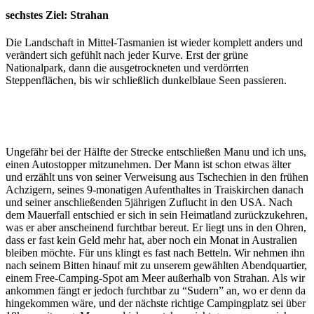
sechstes Ziel: Strahan
Die Landschaft in Mittel-Tasmanien ist wieder komplett anders und
verändert sich gefühlt nach jeder Kurve. Erst der grüne
Nationalpark, dann die ausgetrockneten und verdörrten
Steppenflächen, bis wir schließlich dunkelblaue Seen passieren.
Ungefähr bei der Hälfte der Strecke entschließen Manu und ich uns,
einen Autostopper mitzunehmen. Der Mann ist schon etwas älter
und erzählt uns von seiner Verweisung aus Tschechien in den frühen
Achzigern, seines 9-monatigen Aufenthaltes in Traiskirchen danach
und seiner anschließenden 5jährigen Zuflucht in den USA. Nach
dem Mauerfall entschied er sich in sein Heimatland zurückzukehren,
was er aber anscheinend furchtbar bereut. Er liegt uns in den Ohren,
dass er fast kein Geld mehr hat, aber noch ein Monat in Australien
bleiben möchte. Für uns klingt es fast nach Betteln. Wir nehmen ihn
nach seinem Bitten hinauf mit zu unserem gewählten Abendquartier,
einem Free-Camping-Spot am Meer außerhalb von Strahan. Als wir
ankommen fängt er jedoch furchtbar zu “Sudern” an, wo er denn da
hingekommen wäre, und der nächste richtige Campingplatz sei über