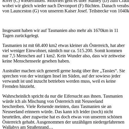
River (C) wiederfinden. Motiviert geht es über Stanley (D) zum Crad
wobei wir gleich wieder nach Devonport (F) flüchten. Danach verab
von Launceston (G) von unserem Kaiser Josef. Teilstrecke von 1040
Insgesamt haben wir auf Tasmanien also mehr als 1670km in 11
Tagen zurückgelegt.
Tasmanien ist mit 68.400 km2 etwas kleiner als Österreich, hat aber
viel weniger Einwohner, nämlich nur ca. 515.200. Somit kommen
nur 7,5 Menschen auf 1 km2. Kein Wunder also, dass wir zeitweise
keine Menschenseele gesehen haben.
Australier machen sich generell gerne lustig über ihre „Tassies“. Sie
sprechen von der winzigen Insel im Süden, auf der sowieso jeder
verwandt ist und inzucht betrieben werden muss, weil es keine
Fremden hinzieht.
Wahrscheinlich spricht da nur die Eifersucht aus ihnen. Tasmanien
würde ich als Mischung von Österreich mit Neuseeland
beschreiben. Viele Reisende meinten, dass Tasmanien sie an
Neuseeland erinnern würde. Das kann ich leider (noch) nicht
beurteilen, aber zugweise hat es doch etwas von unserem schönen
Österreich gehabt. Ausgenommen der unzähligen niedergefahrenen
Wallabys am Straßenrand…