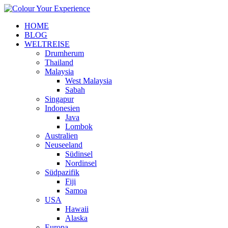
HOME
BLOG
WELTREISE
Drumherum
Thailand
Malaysia
West Malaysia
Sabah
Singapur
Indonesien
Java
Lombok
Australien
Neuseeland
Südinsel
Nordinsel
Südpazifik
Fiji
Samoa
USA
Hawaii
Alaska
Europa