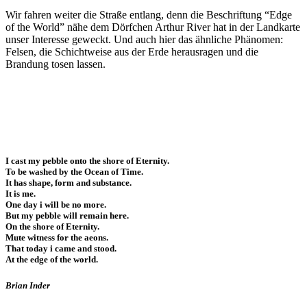
Wir fahren weiter die Straße entlang, denn die Beschriftung “Edge
of the World” nähe dem Dörfchen Arthur River hat in der Landkarte
unser Interesse geweckt. Und auch hier das ähnliche Phänomen:
Felsen, die Schichtweise aus der Erde herausragen und die
Brandung tosen lassen.
I cast my pebble onto the shore of Eternity.
To be washed by the Ocean of Time.
It has shape, form and substance.
It is me.
One day i will be no more.
But my pebble will remain here.
On the shore of Eternity.
Mute witness for the aeons.
That today i came and stood.
At the edge of the world.
Brian Inder