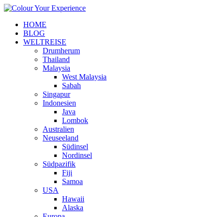
HOME
BLOG
WELTREISE
Drumherum
Thailand
Malaysia
West Malaysia
Sabah
Singapur
Indonesien
Java
Lombok
Australien
Neuseeland
Südinsel
Nordinsel
Südpazifik
Fiji
Samoa
USA
Hawaii
Alaska
Europa