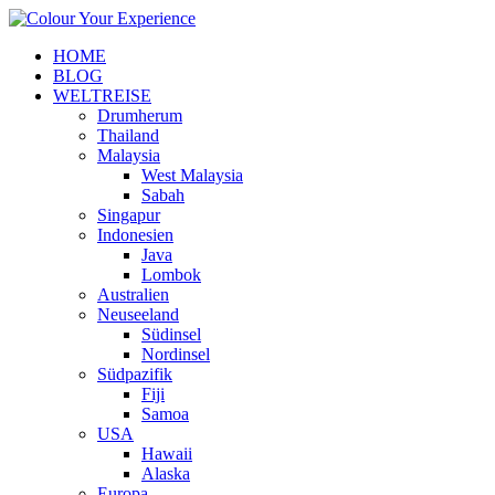
HOME
BLOG
WELTREISE
Drumherum
Thailand
Malaysia
West Malaysia
Sabah
Singapur
Indonesien
Java
Lombok
Australien
Neuseeland
Südinsel
Nordinsel
Südpazifik
Fiji
Samoa
USA
Hawaii
Alaska
Europa